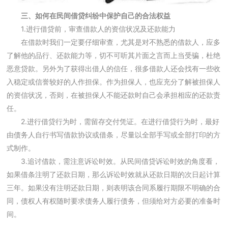
三、如何在民间借贷纠纷中保护自己的合法权益
1.进行借贷前，审查借款人的资信状况及还款能力
在借款时我们一定要仔细审查，尤其是对不熟悉的借款人，应多
了解他的品行、还款能力等，切不可听其片面之言而上当受骗，杜绝
恶意贷款。另外为了获得出借人的信任，很多借款人还会找有一些收
入稳定或信誉较好的人作担保。作为担保人，也应充分了解被担保人
的资信状况，否则，在被担保人不能还款时自己会承担相应的还款责
任。
2.进行借贷行为时，需留存交付凭证。在进行借贷行为时，最好
由债务人自行书写借款协议或借条，尽量以全部手写或全部打印的方
式制作。
3.追讨借款，需注意诉讼时效。从民间借贷诉讼时效的角度看，
如果借条注明了还款日期，那么诉讼时效就从还款日期的次日起计算
三年。如果没有注明还款日期，则表明该合同系履行期限不明确的合
同，债权人有权随时要求债务人履行债务，但须给对方必要的准备时
间。